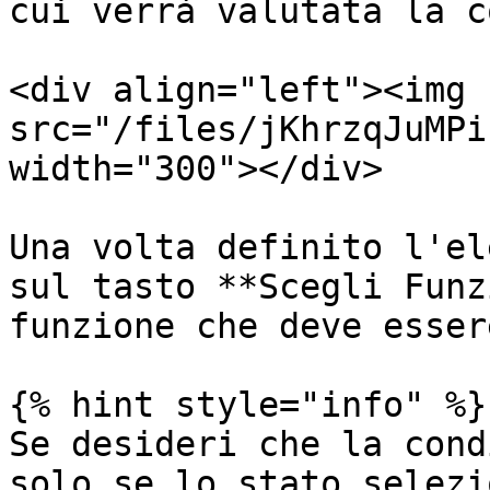
cui verrà valutata la c
<div align="left"><img 
src="/files/jKhrzqJuMPi
width="300"></div>

Una volta definito l'el
sul tasto **Scegli Funz
funzione che deve esser
{% hint style="info" %}

Se desideri che la cond
solo se lo stato selezi