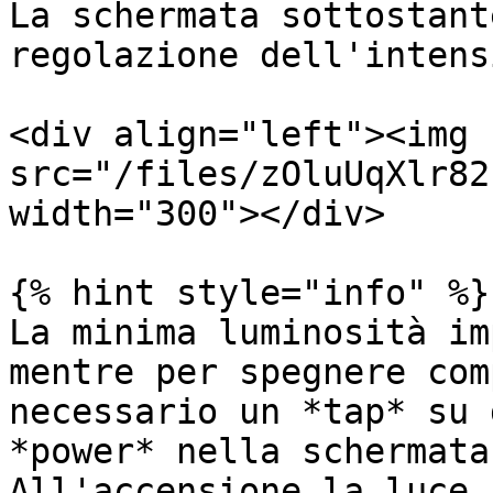
La schermata sottostant
regolazione dell'intensi
<div align="left"><img 
src="/files/zOluUqXlr82
width="300"></div>

{% hint style="info" %}

La minima luminosità im
mentre per spegnere com
necessario un *tap* su 
*power* nella schermata
All'accensione la luce 