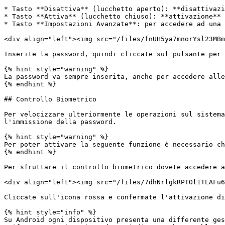
* Tasto **Disattiva** (lucchetto aperto): **disattivazi
* Tasto **Attiva** (lucchetto chiuso): **attivazione** 
* Tasto **Impostazioni Avanzate**: per accedere ad una 
<div align="left"><img src="/files/fnUH5ya7mnorYsl23MBm
Inserite la password, quindi cliccate sul pulsante per 
{% hint style="warning" %}

La password va sempre inserita, anche per accedere alle
{% endhint %}

## Controllo Biometrico

Per velocizzare ulteriormente le operazioni sul sistema
l'immissione della password.

{% hint style="warning" %}

Per poter attivare la seguente funzione è necessario ch
{% endhint %}

Per sfruttare il controllo biometrico dovete accedere a
<div align="left"><img src="/files/7dhNrlgkRPTOl1TLAFu6
Cliccate sull'icona rossa e confermate l'attivazione di
{% hint style="info" %}

Su Android ogni dispositivo presenta una differente ges