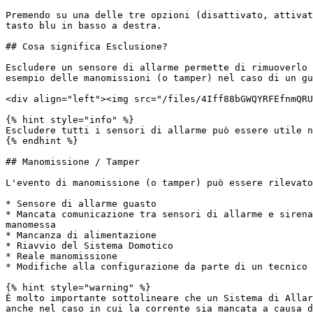
Premendo su una delle tre opzioni (disattivato, attivat
tasto blu in basso a destra.

## Cosa significa Esclusione?

Escludere un sensore di allarme permette di rimuoverlo 
esempio delle manomissioni (o tamper) nel caso di un gu
<div align="left"><img src="/files/4Iff88bGWQYRFEfnmQRU
{% hint style="info" %}

Escludere tutti i sensori di allarme può essere utile n
{% endhint %}

## Manomissione / Tamper

L'evento di manomissione (o tamper) può essere rilevato
* Sensore di allarme guasto

* Mancata comunicazione tra sensori di allarme e sirena
manomessa

* Mancanza di alimentazione

* Riavvio del Sistema Domotico

* Reale manomissione

* Modifiche alla configurazione da parte di un tecnico 
{% hint style="warning" %}

È molto importante sottolineare che un Sistema di Allar
anche nel caso in cui la corrente sia mancata a causa d