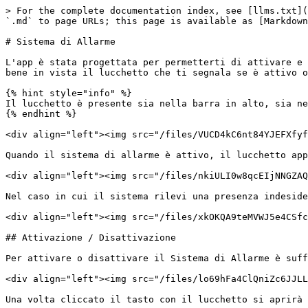
> For the complete documentation index, see [llms.txt](
`.md` to page URLs; this page is available as [Markdown
# Sistema di Allarme

L'app è stata progettata per permetterti di attivare e 
bene in vista il lucchetto che ti segnala se è attivo o
{% hint style="info" %}

Il lucchetto è presente sia nella barra in alto, sia ne
{% endhint %}

<div align="left"><img src="/files/VUCD4kC6nt84YJEFXfyf
Quando il sistema di allarme è attivo, il lucchetto app
<div align="left"><img src="/files/nkiULI0w8qcEIjNNGZAQ
Nel caso in cui il sistema rilevi una presenza indeside
<div align="left"><img src="/files/xkOKQA9teMVWJ5e4CSfc
## Attivazione / Disattivazione

Per attivare o disattivare il Sistema di Allarme è suff
<div align="left"><img src="/files/lo69hFa4ClQniZc6JJLL
Una volta cliccato il tasto con il lucchetto si aprirà 