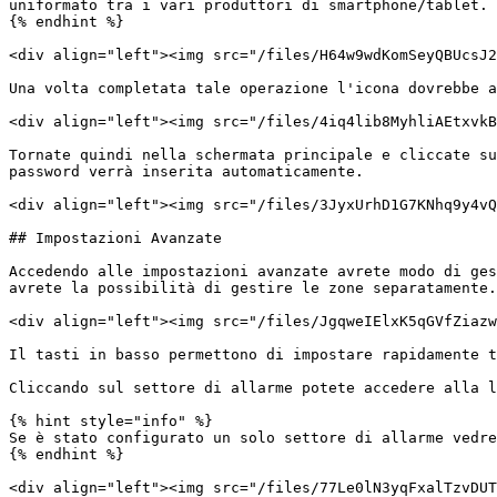
uniformato tra i vari produttori di smartphone/tablet.

{% endhint %}

<div align="left"><img src="/files/H64w9wdKomSeyQBUcsJ2
Una volta completata tale operazione l'icona dovrebbe a
<div align="left"><img src="/files/4iq4lib8MyhliAEtxvkB
Tornate quindi nella schermata principale e cliccate su
password verrà inserita automaticamente.

<div align="left"><img src="/files/3JyxUrhD1G7KNhq9y4vQ
## Impostazioni Avanzate

Accedendo alle impostazioni avanzate avrete modo di ges
avrete la possibilità di gestire le zone separatamente.

<div align="left"><img src="/files/JgqweIElxK5qGVfZiazw
Il tasti in basso permettono di impostare rapidamente t
Cliccando sul settore di allarme potete accedere alla l
{% hint style="info" %}

Se è stato configurato un solo settore di allarme vedre
{% endhint %}

<div align="left"><img src="/files/77Le0lN3yqFxalTzvDUT